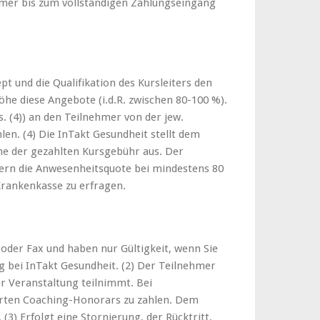
ehmer bis zum vollständigen Zahlungseingang
t und die Qualifikation des Kursleiters den
öhe diese Angebote (i.d.R. zwischen 80-100 %).
 (4)) an den Teilnehmer von der jew.
len. (4) Die InTakt Gesundheit stellt dem
e der gezahlten Kursgebühr aus. Der
ofern die Anwesenheitsquote bei mindestens 80
Krankenkasse zu erfragen.
oder Fax und haben nur Gültigkeit, wenn Sie
ng bei InTakt Gesundheit. (2) Der Teilnehmer
er Veranstaltung teilnimmt. Bei
arten Coaching-Honorars zu zahlen. Dem
3) Erfolgt eine Stornierung, der Rücktritt,