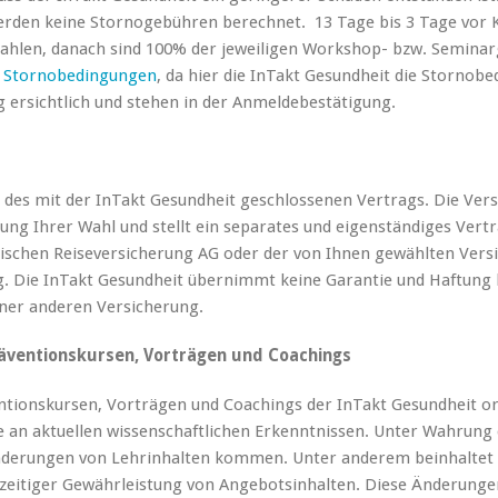
rden keine Stornogebühren berechnet. 13 Tage bis 3 Tage vor K
ahlen, danach sind 100% der jeweiligen Workshop- bzw. Seminar
 Stornobedingungen
, da hier die InTakt Gesundheit die Storno
 ersichtlich und stehen in der Anmeldebestätigung.
il des mit der InTakt Gesundheit geschlossenen Vertrags. Die Ver
ng Ihrer Wahl und stellt ein separates und eigenständiges Vertr
schen Reiseversicherung AG oder der von Ihnen gewählten Versic
ng. Die InTakt Gesundheit übernimmt keine Garantie und Haftung 
iner anderen Versicherung.
äventionskursen, Vorträgen und Coachings
entionskursen, Vorträgen und Coachings der InTakt Gesundheit o
e an aktuellen wissenschaftlichen Erkenntnissen. Unter Wahrung
derungen von Lehrinhalten kommen. Unter anderem beinhaltet di
zeitiger Gewährleistung von Angebotsinhalten. Diese Änderungen