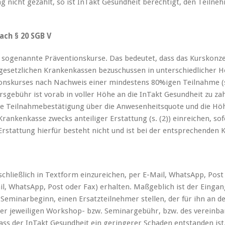
g nicht gezahlt, so ist InTakt Gesundheit berechtigt, den Teiln
ach § 20 SGB V
 sogenannte Präventionskurse. Das bedeutet, dass das Kurskonzep
e gesetzlichen Krankenkassen bezuschussen in unterschiedlicher H
onskurses nach Nachweis einer mindestens 80%igen Teilnahme (s.
rsgebühr ist vorab in voller Höhe an die InTakt Gesundheit zu zah
e Teilnahmebestätigung über die Anwesenheitsquote und die Höh
Krankenkasse zwecks anteiliger Erstattung (s. (2)) einreichen, s
Erstattung hierfür besteht nicht und ist bei der entsprechenden 
hließlich in Textform einzureichen, per E-Mail, WhatsApp, Post 
ail, WhatsApp, Post oder Fax) erhalten. Maßgeblich ist der Einga
Seminarbeginn, einen Ersatzteilnehmer stellen, der für ihn an d
er jeweiligen Workshop- bzw. Seminargebühr, bzw. des vereinb
ss der InTakt Gesundheit ein geringerer Schaden entstanden ist. (