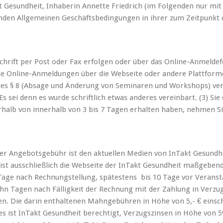
t Gesundheit, Inhaberin Annette Friedrich (im Folgenden nur mi
enden Allgemeinen Geschäftsbedingungen in ihrer zum Zeitpunkt
hrift per Post oder Fax erfolgen oder über das Online-Anmeldefo
 Die Online-Anmeldungen über die Webseite oder andere Plattforme
des § 8 (Absage und Änderung von Seminaren und Workshops) verbi
Es sei denn es wurde schriftlich etwas anderes vereinbart. (3) Si
erhalb von innerhalb von 3 bis 7 Tagen erhalten haben, nehmen Si
oder Angebotsgebühr ist den aktuellen Medien von InTakt Gesun
st ausschließlich die Webseite der InTakt Gesundheit maßgebend.
Tage nach Rechnungstellung, spätestens bis 10 Tage vor Veranst
zehn Tagen nach Fälligkeit der Rechnung mit der Zahlung in Verzu
. Die darin enthaltenen Mahngebühren in Höhe von 5,- € einsch
ges ist InTakt Gesundheit berechtigt, Verzugszinsen in Höhe von 5