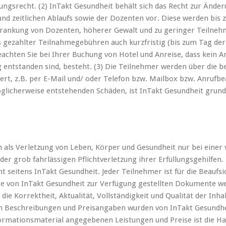
ngsrecht. (2) InTakt Gesundheit behält sich das Recht zur Änd
und zeitlichen Ablaufs sowie der Dozenten vor. Diese werden bis
krankung von Dozenten, höherer Gewalt und zu geringer Teilnehm
s gezahlter Teilnahmegebühren auch kurzfristig (bis zum Tag de
achten Sie bei Ihrer Buchung von Hotel und Anreise, dass kein A
g entstanden sind, besteht. (3) Die Teilnehmer werden über die
rt, z.B. per E-Mail und/ oder Telefon bzw. Mailbox bzw. Anru
licherweise entstehenden Schäden, ist InTakt Gesundheit grund
n als Verletzung von Leben, Körper und Gesundheit nur bei einer 
oder grob fahrlässigen Pflichtverletzung ihrer Erfüllungsgehilfen
ht seitens InTakt Gesundheit. Jeder Teilnehmer ist für die Beaufs
te von InTakt Gesundheit zur Verfügung gestellten Dokumente 
die Korrektheit, Aktualität, Vollständigkeit und Qualität der Inh
en Beschreibungen und Preisangaben wurden von InTakt Gesundhe
nformationsmaterial angegebenen Leistungen und Preise ist die H