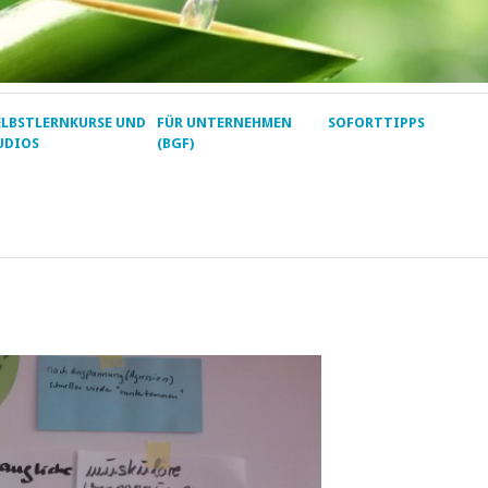
ELBSTLERNKURSE UND
FÜR UNTERNEHMEN
SOFORTTIPPS
UDIOS
(BGF)