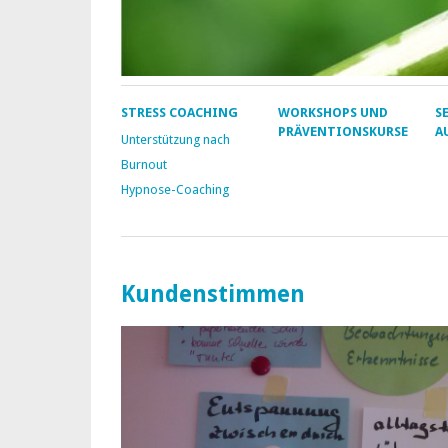
STRESS COACHING
WORKSHOPS UND
S
PRÄVENTIONSKURSE
A
Unterstützung nach
Burnout
Hypnose-Coaching
Kundenstimmen