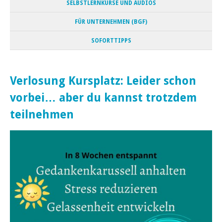
SELBSTLERNKURSE UND AUDIOS
FÜR UNTERNEHMEN (BGF)
SOFORTTIPPS
Verlosung Kursplatz: Leider schon
vorbei… aber du kannst trotzdem
teilnehmen