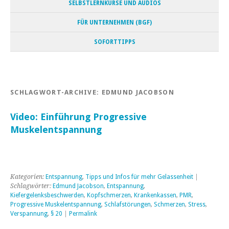
SELBSTLERNKURSE UND AUDIOS
FÜR UNTERNEHMEN (BGF)
SOFORTTIPPS
SCHLAGWORT-ARCHIVE:
EDMUND JACOBSON
Video: Einführung Progressive
Muskelentspannung
Kategorien:
Entspannung
,
Tipps und Infos für mehr Gelassenheit
|
Schlagwörter:
Edmund Jacobson
,
Entspannung
,
Kiefergelenksbeschwerden
,
Kopfschmerzen
,
Krankenkassen
,
PMR
,
Progressive Muskelentspannung
,
Schlafstörungen
,
Schmerzen
,
Stress
,
Verspannung
,
§ 20
|
Permalink