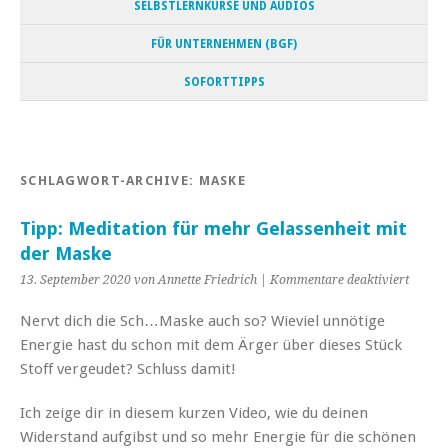
SELBSTLERNKURSE UND AUDIOS
FÜR UNTERNEHMEN (BGF)
SOFORTTIPPS
SCHLAGWORT-ARCHIVE:
MASKE
Tipp: Meditation für mehr Gelassenheit mit
der Maske
für
13. September 2020 von Annette Friedrich |
Kommentare deaktiviert
Tipp:
Medita
Nervt dich die Sch…Maske auch so? Wieviel unnötige
für
Energie hast du schon mit dem Ärger über dieses Stück
mehr
Stoff vergeudet? Schluss damit!
Gelass
mit
der
Ich zeige dir in diesem kurzen Video, wie du deinen
Maske
Widerstand aufgibst und so mehr Energie für die schönen