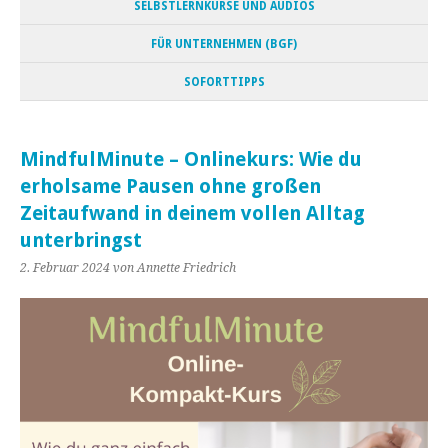
SELBSTLERNKURSE UND AUDIOS
FÜR UNTERNEHMEN (BGF)
SOFORTTIPPS
MindfulMinute – Onlinekurs: Wie du
erholsame Pausen ohne großen
Zeitaufwand in deinem vollen Alltag
unterbringst
2. Februar 2024
von Annette Friedrich