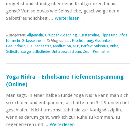
umgehst und ständig über deine Kraftgrenzen hinaus
gehst? Von so etwas wie Selbstliebe, geschweige denn
Selbstfreundlichkeit …
Weiterlesen
→
Kategorien:
Allgemein
,
Gruppen-Coaching
,
Kurstermine
,
Tipps und Infos
für mehr Gelassenheit
| Schlagwörter:
Erschöpfung
,
Gedanken
,
Gesundheit
,
Glaubenssätze
,
Meditation
,
NLP
,
Perfektionismus
,
Ruhe
,
Selbstfürsorge
,
selbstliebe
,
Unterbewusstsein
,
Zeit
|
Permalink
Yoga Nidra – Erholsame Tiefenentspannung
(Online)
Man sagt, in einer halbe Stunde Yoga Nidra kann man sich
so erholen und entspannen, als hätte man 3-4 Stunden tief
geschlafen. Nicht umsonst zählt sie zur Königsdisziplin,
wenn es darum geht, wirklich zur Ruhe zu kommen, zu
regenerieren und …
Weiterlesen
→