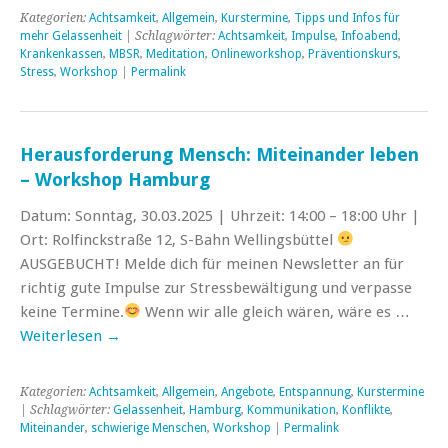
Kategorien:
Achtsamkeit
,
Allgemein
,
Kurstermine
,
Tipps und Infos für
mehr Gelassenheit
| Schlagwörter:
Achtsamkeit
,
Impulse
,
Infoabend
,
Krankenkassen
,
MBSR
,
Meditation
,
Onlineworkshop
,
Präventionskurs
,
Stress
,
Workshop
|
Permalink
Herausforderung Mensch: Miteinander leben
– Workshop Hamburg
Datum: Sonntag, 30.03.2025 | Uhrzeit: 14:00 – 18:00 Uhr |
Ort: Rolfinckstraße 12, S-Bahn Wellingsbüttel
AUSGEBUCHT! Melde dich für meinen Newsletter an für
richtig gute Impulse zur Stressbewältigung und verpasse
keine Termine.
Wenn wir alle gleich wären, wäre es …
Weiterlesen
→
Kategorien:
Achtsamkeit
,
Allgemein
,
Angebote
,
Entspannung
,
Kurstermine
| Schlagwörter:
Gelassenheit
,
Hamburg
,
Kommunikation
,
Konflikte
,
Miteinander
,
schwierige Menschen
,
Workshop
|
Permalink