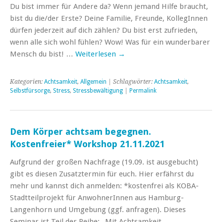
Du bist immer für Andere da? Wenn jemand Hilfe braucht,
bist du die/der Erste? Deine Familie, Freunde, KollegInnen
dürfen jederzeit auf dich zählen? Du bist erst zufrieden,
wenn alle sich wohl fühlen? Wow! Was für ein wunderbarer
Mensch du bist! …
Weiterlesen
→
Kategorien:
Achtsamkeit
,
Allgemein
| Schlagwörter:
Achtsamkeit
,
Selbstfürsorge
,
Stress
,
Stressbewältigung
|
Permalink
Dem Körper achtsam begegnen.
Kostenfreier* Workshop 21.11.2021
Aufgrund der großen Nachfrage (19.09. ist ausgebucht)
gibt es diesen Zusatztermin für euch. Hier erfährst du
mehr und kannst dich anmelden: *kostenfrei als KOBA-
Stadtteilprojekt für AnwohnerInnen aus Hamburg-
Langenhorn und Umgebung (ggf. anfragen). Dieses
Seminar ist Teil der Reihe: „Mit Achtsamkeit …