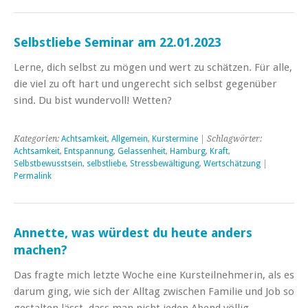
Selbstliebe Seminar am 22.01.2023
Lerne, dich selbst zu mögen und wert zu schätzen. Für alle,
die viel zu oft hart und ungerecht sich selbst gegenüber
sind. Du bist wundervoll! Wetten?
Kategorien:
Achtsamkeit
,
Allgemein
,
Kurstermine
| Schlagwörter:
Achtsamkeit
,
Entspannung
,
Gelassenheit
,
Hamburg
,
Kraft
,
Selbstbewusstsein
,
selbstliebe
,
Stressbewältigung
,
Wertschätzung
|
Permalink
Annette, was würdest du heute anders
machen?
Das fragte mich letzte Woche eine Kursteilnehmerin, als es
darum ging, wie sich der Alltag zwischen Familie und Job so
gestalten lässt, dass man nicht jeden Abend völlig