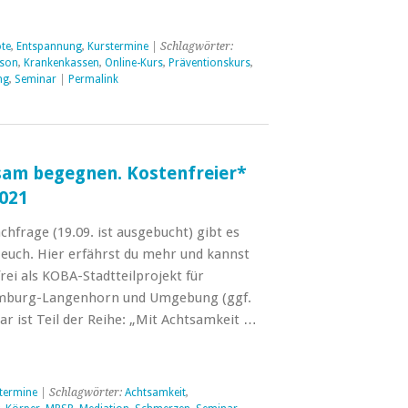
te
,
Entspannung
,
Kurstermine
| Schlagwörter:
bson
,
Krankenkassen
,
Online-Kurs
,
Präventionskurs
,
ng
,
Seminar
|
Permalink
am begegnen. Kostenfreier*
021
hfrage (19.09. ist ausgebucht) gibt es
 euch. Hier erfährst du mehr und kannst
ei als KOBA-Stadtteilprojekt für
mburg-Langenhorn und Umgebung (ggf.
ar ist Teil der Reihe: „Mit Achtsamkeit …
termine
| Schlagwörter:
Achtsamkeit
,