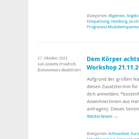
Muskelentspannung
-
Kategorien:
Allgemein
,
Angebo
ONLINE-
Entspannung
,
Hamburg
,
Jaco
Kurs
Progressive Muskelentspannu
(bis
80%
krankenkassengefördert)
8-
Wochen
26.10.
Dem Körper achts
17. Oktober 2021
–
von Annette Friedrich
Workshop 21.11.2
14.12.2022
für
Kommentare deaktiviert
Dem
Aufgrund der großen Nac
Körper
diesen Zusatztermin für
achtsam
begegnen.
dich anmelden: *kostenfr
Kostenfreier*
AnwohnerInnen aus Ha
Workshop
anfragen). Dieses Semin
21.11.2021
Weiterlesen
→
Kategorien:
Achtsamkeit
,
Kurs