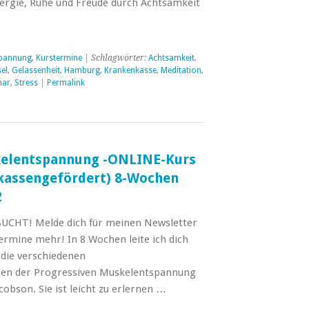
ergie, Ruhe und Freude durch Achtsamkeit
pannung
,
Kurstermine
| Schlagwörter:
Achtsamkeit
,
el
,
Gelassenheit
,
Hamburg
,
Krankenkasse
,
Meditation
,
nar
,
Stress
|
Permalink
kelentspannung -ONLINE-Kurs
kassengefördert) 8-Wochen
2
UCHT! Melde dich für meinen Newsletter
ermine mehr! In 8 Wochen leite ich dich
h die verschiedenen
en der Progressiven Muskelentspannung
obson. Sie ist leicht zu erlernen …