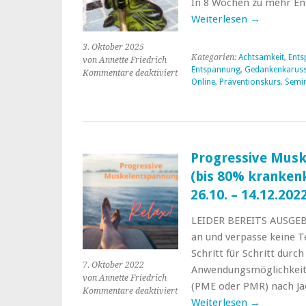
In 8 Wochen zu mehr En
Weiterlesen
→
3. Oktober 2025
Kategorien:
Achtsamkeit
,
Ents
von Annette Friedrich
Entspannung
,
Gedankenkaruss
für
Kommentare deaktiviert
Online
,
Präventionskurs
,
Semi
Weniger
Stress
durch
Achtsamkeit.
8-
Wochen
Progressive Mus
Präventionskurs
(bis 80% kranken
13.11.25
–
26.10. – 14.12.202
15.01.26.
Bis
LEIDER BEREITS AUSGEB
80%
an und verpasse keine T
krankenkassengefördert!
Schritt für Schritt durc
7. Oktober 2022
Anwendungsmöglichkeit
von Annette Friedrich
(PME oder PMR) nach Jac
für
Kommentare deaktiviert
Weiterlesen
→
Progressive